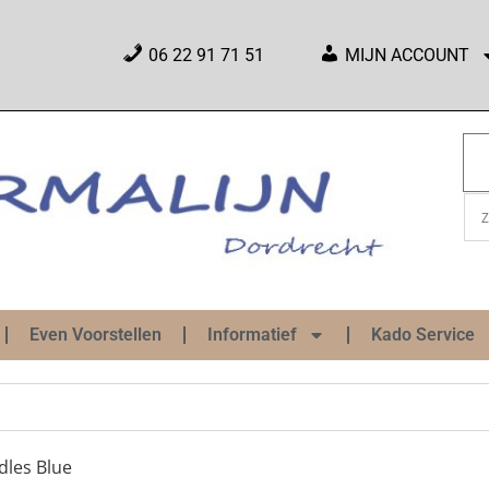
06 22 91 71 51
MIJN ACCOUNT
Even Voorstellen
Informatief
Kado Service
dles Blue