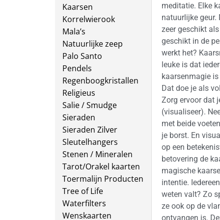
meditatie. Elke k
Kaarsen
natuurlijke geur. 
Korrelwierook
zeer geschikt al
Mala’s
geschikt in de pe
Natuurlijke zeep
werkt het? Kaars
Palo Santo
leuke is dat iede
Pendels
kaarsenmagie is d
Regenboogkristallen
Dat doe je als v
Religieus
Zorg ervoor dat j
Salie / Smudge
(visualiseer). Nee
Sieraden
met beide voeten
Sieraden Zilver
je borst. En visu
Sleutelhangers
op een betekenisv
Stenen / Mineralen
betovering de kaa
Tarot/Orakel kaarten
magische kaarsenc
Toermalijn Producten
intentie. Iederee
Tree of Life
weten valt? Zo s
Waterfilters
ze ook op de vlam
Wenskaarten
ontvangen is. De