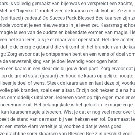
aars is volledig gemaakt van bijenwas en verspreidt een zachte,
Met het “bijenkorf”-motief zien de kaarsen er stijlvol uit. Ze zijn 
s (spiritueel) cadeau! De Succes Pack Blessed Bee kaarsen zijn z
riode voordat je een nieuwe stap in je leven zet. Kaarsmagie; ho
magie is een van de oudste en bekendste vormen van magie. He
reen het kan leren, als je er maar voor openstaat. Het idee achter
at je de energie gebruikt die vrijkomt bij het branden van de ka
olgt: Zorg ervoor dat je ontspannen bent en een wens of doel vor
e de verwezenlijking van je doel levendig voor ogen hebt
m een ​​kaars in een kleur die bij jouw doel past. Zorg ervoor dat 
 op de grond staat (geaard) en houd de kaars op gelijke hoogte
aliseer je doel of wens. Steek de kaars aan en laat deze bij voork
olle plek branden, zoals een altaar. Er zijn ook heksen die na h
rs onmiddellijk uitblazen. Iedereen voert op zijn eigen manier e
eremonie uit. Het belangrijkste is het geloof in je magie en je
n kan kaarsenmagie uitvoeren. Wist je dat er nog veel meer over t
peelt de stand van de maan bij veel heksen een rol. Daarnaast le
: een sterke vlam vertelt je bijvoorbeeld dat je wens goed
ze prachtige spreukkaarsen van Blessed Bee zijn geschikt voor