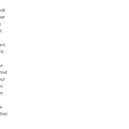
ook
eer
e
t
ars.
mt.
je
 met
eur
un
en
e
tten