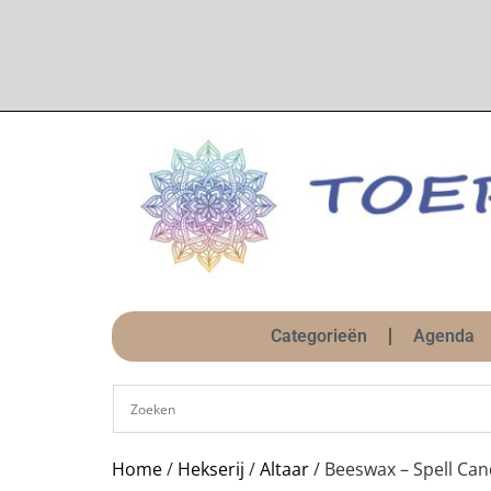
Categorieën
Agenda
Home
/
Hekserij
/
Altaar
/ Beeswax – Spell Can