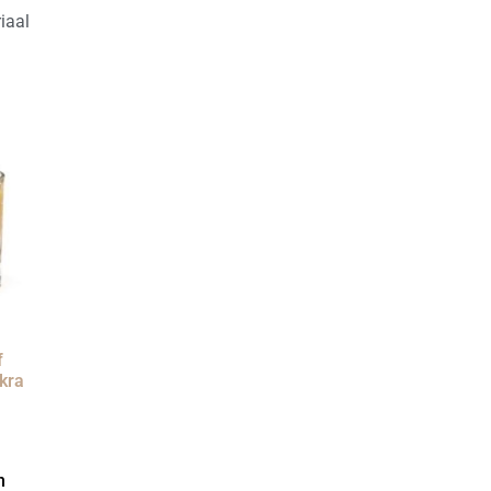
iaal
f
kra
n