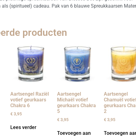
als (spiritueel) cadeau. Pak van 6 blauwe Spreukkaarsen Mater
eerde producten
Aartsengel Raziël
Aartsengel
Aartsengel
votief geurkaars
Michaël votief
Chamuël votie
Chakra 6
geurkaars Chakra
geurkaars Cha
5
2
€
3,95
€
3,95
€
3,95
Lees verder
Toevoegen aan
Toevoegen aa