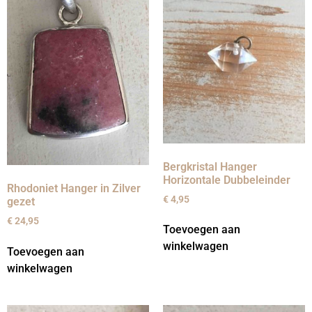
Bergkristal Hanger
Horizontale Dubbeleinder
Rhodoniet Hanger in Zilver
€
4,95
gezet
€
24,95
Toevoegen aan
winkelwagen
Toevoegen aan
winkelwagen