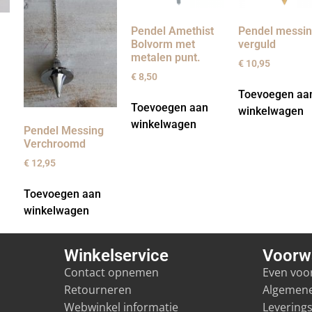
Pendel Amethist
Pendel messi
Bolvorm met
verguld
metalen punt.
€
10,95
€
8,50
Toevoegen aa
Toevoegen aan
winkelwagen
winkelwagen
Pendel Messing
Verchroomd
€
12,95
Toevoegen aan
winkelwagen
Winkelservice
Voorw
Contact opnemen
Even voor
Retourneren
Algemen
Webwinkel informatie
Levering