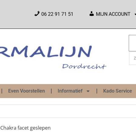
06 22 91 71 51
MIJN ACCOUNT
Even Voorstellen
Informatief
Kado Service
 Chakra facet geslepen