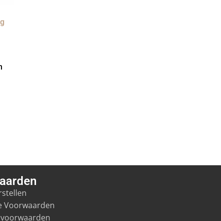
ng
n
aarden
stellen
e Voorwaarden
svoorwaarden