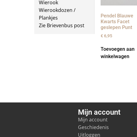
Wierook
Wierookdozen /
Pendel Blauwe
Plankjes
Kwarts Facet
Zie Brievenbus post
geslepen Punt
€
6,95
Toevoegen aan
winkelwagen
Mijn account
Mijn account
Geschiedenis
Uitloggen