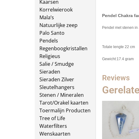
Kaarsen
Korrelwierook
Pendel Chakra fa
Mala’s
Natuurlijke zeep
Pendel met stenen in 
Palo Santo
Pendels
Totale lengte 22 cm
Regenboogkristallen
Religieus
Gewicht:17.4 gram
Salie / Smudge
Sieraden
Reviews
Sieraden Zilver
Sleutelhangers
Gerelat
Stenen / Mineralen
Tarot/Orakel kaarten
Toermalijn Producten
Tree of Life
Waterfilters
Wenskaarten