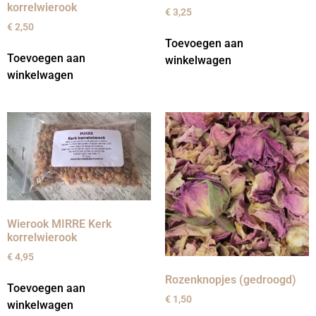
korrelwierook
€
3,25
€
2,50
Toevoegen aan
Toevoegen aan
winkelwagen
winkelwagen
Wierook MIRRE Kerk
korrelwierook
€
4,95
Rozenknopjes (gedroogd)
Toevoegen aan
€
1,50
winkelwagen