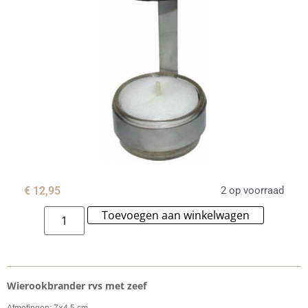
€
12,95
2 op voorraad
Toevoegen aan winkelwagen
Alternat
Wierookbrander rvs met zeef
Afmetingen: 7×4,5 cm