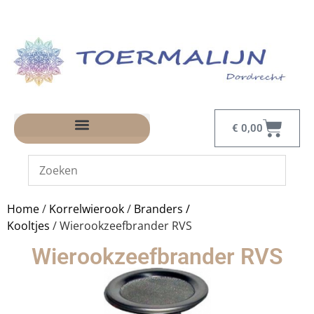
€
0,00
Home
/
Korrelwierook
/
Branders /
Kooltjes
/ Wierookzeefbrander RVS
Wierookzeefbrander RVS