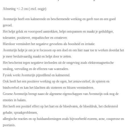
Afmeting +/- 2 cm ( excl. oogje)
Aventurijn heeft een kalmerende en beschermende werking en geeft rust en een goed
gevoel.
Het helpt geluk en voorspoed aantrekken, helpt ontspannen en maakt je geduldiger,
toleranter, positiever, empathischer en creatiever.
Hierdoor vermindert het negatieve gevoelens als boosheid en irritatie.
Aventurijn helpt je om je te focussen op een doel en om hier naar toe te werken doordat het
je meer besluitvaardig maakt en helpt door te zetten.
Het beschermt tegen negatieve invloeden uit de omgeving zoals elektromagnetische
straling, vervuiling en de effecten van wateraders.
Fysiek werkt Aventurijn pijnstillend en kalmerend.
Ook heeft het een positieve werking op de ogen, het zenuwstelsel, de spieren en
bindweefsel en kan het klachten als stotteren en blozen verminderen.
Groene Aventurijn brengt naast de algemene eigenschappen van Aventurijn ook nog de
emoties in balans.
Het heeft een positief effect op het hart en de bloedvaten, de bloeddruk, het cholesterol
gehalte, spraakproblemen,
allergische reacties en op huidaandoeningen zoals bijvoorbeeld eczeem, acne, couperose en
psoriasis.