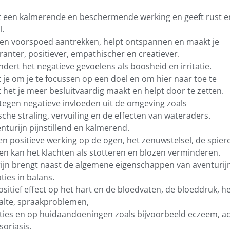
ft een kalmerende en beschermende werking en geeft rust e
.
 en voorspoed aantrekken, helpt ontspannen en maakt je
ranter, positiever, empathischer en creatiever.
dert het negatieve gevoelens als boosheid en irritatie.
t je om je te focussen op een doel en om hier naar toe te
het je meer besluitvaardig maakt en helpt door te zetten.
egen negatieve invloeden uit de omgeving zoals
che straling, vervuiling en de effecten van wateraders.
nturijn pijnstillend en kalmerend.
en positieve werking op de ogen, het zenuwstelsel, de spier
en kan het klachten als stotteren en blozen verminderen.
ijn brengt naast de algemene eigenschappen van aventurij
ies in balans.
ositief effect op het hart en de bloedvaten, de bloeddruk, h
alte, spraakproblemen,
cties en op huidaandoeningen zoals bijvoorbeeld eczeem, a
oriasis.