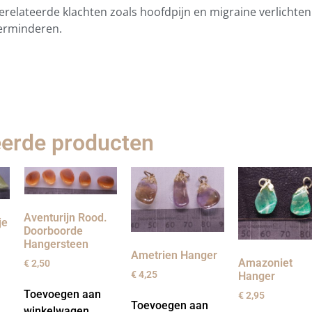
erelateerde klachten zoals hoofdpijn en migraine verlichten
erminderen.
eerde producten
Aventurijn Rood.
je
Doorboorde
Hangersteen
Ametrien Hanger
Amazoniet
€
2,50
€
4,25
Hanger
Toevoegen aan
€
2,95
Toevoegen aan
winkelwagen