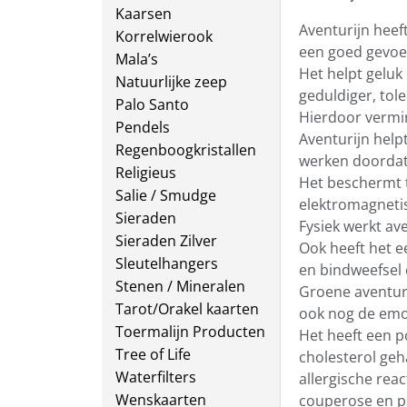
Kaarsen
Aventurijn hee
Korrelwierook
een goed gevoel
Mala’s
Het helpt geluk
Natuurlijke zeep
geduldiger, tole
Palo Santo
Hierdoor vermin
Pendels
Aventurijn help
Regenboogkristallen
werken doordat 
Religieus
Het beschermt t
Salie / Smudge
elektromagnetis
Sieraden
Fysiek werkt ave
Sieraden Zilver
Ook heeft het e
Sleutelhangers
en bindweefsel 
Stenen / Mineralen
Groene aventur
Tarot/Orakel kaarten
ook nog de emot
Toermalijn Producten
Het heeft een p
Tree of Life
cholesterol geh
Waterfilters
allergische rea
Wenskaarten
couperose en ps