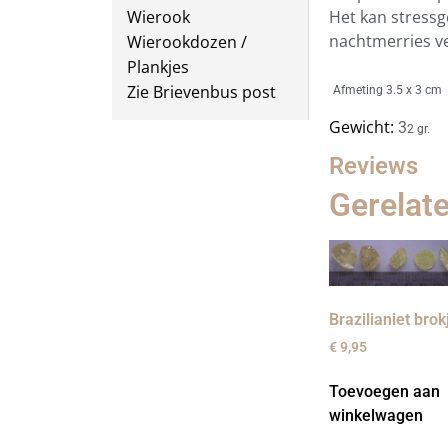
Het kan stressg
Wierook
nachtmerries v
Wierookdozen /
Plankjes
Zie Brievenbus post
Afmeting 3.5 x 3 cm
Gewicht:
3
2 gr.
Reviews
Gerelat
Brazilianiet brok
€
9,95
Toevoegen aan
winkelwagen